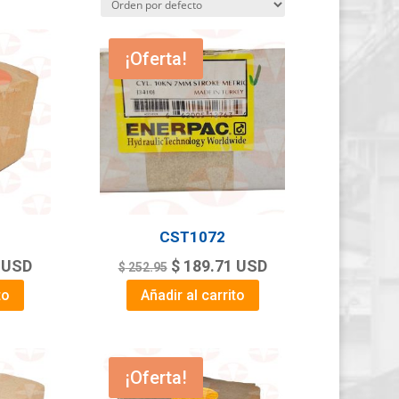
¡Oferta!
CST1072
Current
Original
Current
USD
$
189.71
USD
$
252.95
price
price
price
to
Añadir al carrito
is:
was:
is:
.
$ 132.25.
$ 252.95.
$ 189.71.
¡Oferta!