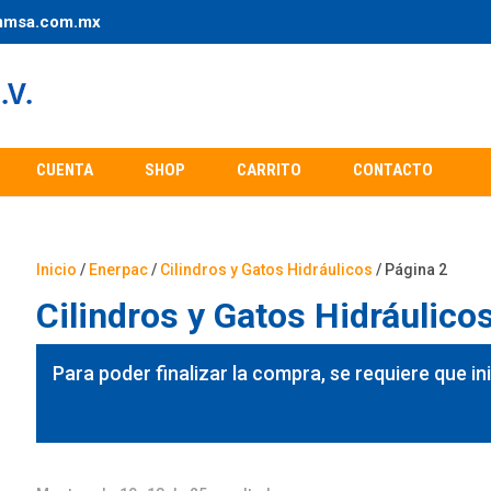
mmsa.com.mx
CUENTA
SHOP
CARRITO
CONTACTO
Inicio
/
Enerpac
/
Cilindros y Gatos Hidráulicos
/ Página 2
Cilindros y Gatos Hidráulico
Para poder finalizar la compra, se requiere que in