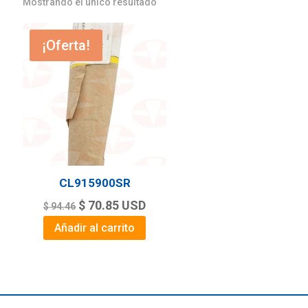
Mostrando el único resultado
¡Oferta!
CL915900SR
Original
Current
$
70.85
USD
$
94.46
price
price
Añadir al carrito
was:
is:
$ 94.46.
$ 70.85.