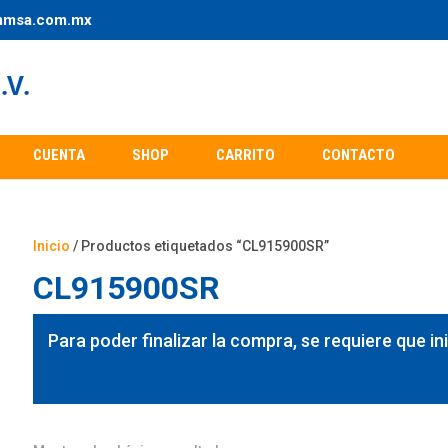
mmsa.com.mx
CUENTA
SHOP
CARRITO
CONTACTO
Inicio
/ Productos etiquetados “CL915900SR”
CL915900SR
Para poder finalizar la compra, se requiere que in