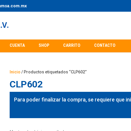
mmsa.com.mx
CUENTA
SHOP
CARRITO
CONTACTO
Inicio
/ Productos etiquetados “CLP602”
CLP602
Para poder finalizar la compra, se requiere que in