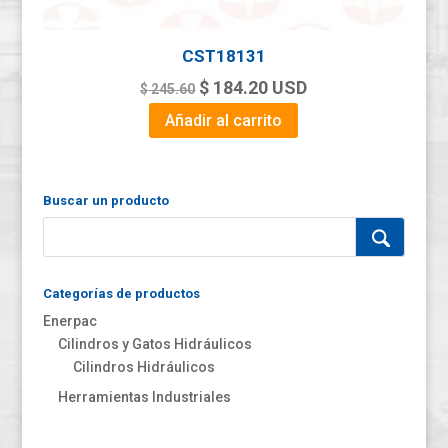
CST18131
Original
Current
$
184.20
USD
$
245.60
price
price
Añadir al carrito
was:
is:
$ 245.60.
$ 184.20.
Buscar un producto
Categorías de productos
Enerpac
Cilindros y Gatos Hidráulicos
Cilindros Hidráulicos
Herramientas Industriales