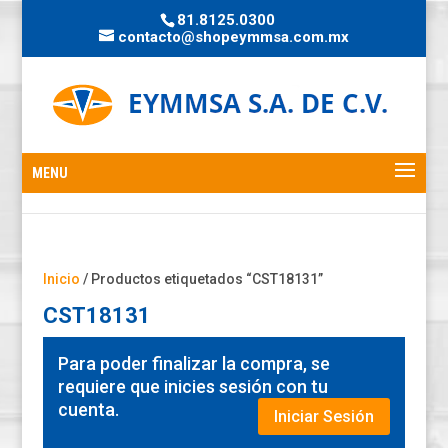
81.8125.0300
contacto@shopeymmsa.com.mx
Inicio
/ Productos etiquetados “CST18131”
CST18131
Para poder finalizar la compra, se
requiere que inicies sesión con tu
cuenta.
Iniciar Sesión