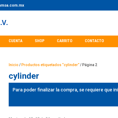
mmsa.com.mx
CUENTA
SHOP
CARRITO
CONTACTO
Inicio
/
Productos etiquetados “cylinder”
/ Página 2
cylinder
Para poder finalizar la compra, se requiere que in