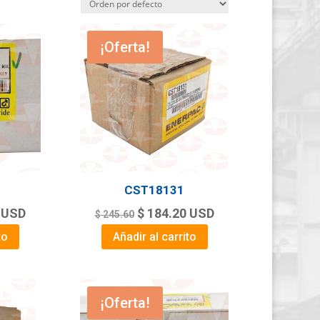
¡Oferta!
CST18131
Current
Original
Current
USD
$
184.20
USD
$
245.60
price
price
price
to
Añadir al carrito
is:
was:
is:
.
$ 189.71.
$ 245.60.
$ 184.20.
¡Oferta!