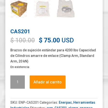
CAS201
Original
Current
$
100.00
$
75.00
USD
price
price
was:
is:
Brazos de sujeción estándar para 4200 lbs Capacidad
$ 100.00.
$ 75.00.
de Cilindros amarre de enlace (Clamp Arm, Standard
Arm, 20 kN)
En existencia
CAS201
Añadir al carrito
cantidad
SKU:
ENP-CAS201
Categorías:
Enerpac
,
Herramientas