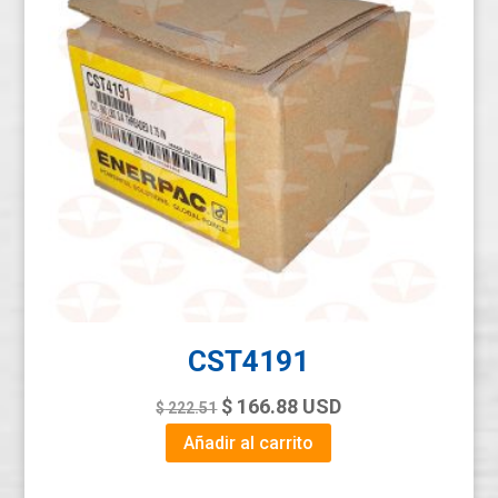
CST4191
Original
Current
$
166.88
USD
$
222.51
price
price
Añadir al carrito
was:
is: