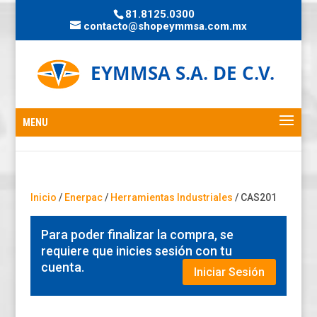
81.8125.0300
contacto@shopeymmsa.com.mx
Inicio
/
Enerpac
/
Herramientas Industriales
/ CAS201
Para poder finalizar la compra, se
requiere que inicies sesión con tu
cuenta.
Iniciar Sesión