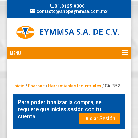
81.8125.0300
contacto@shopeymmsa.com.mx
Inicio
/
Enerpac
/
Herramientas Industriales
/ CAL352
Para poder finalizar la compra, se
requiere que inicies sesión con tu
cuenta.
Iniciar Sesión