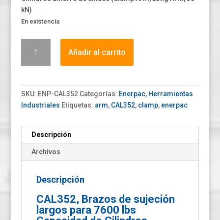
$ 154.00.
$ 114.14.
kN)
En existencia
CAL352
Añadir al carrito
cantidad
SKU:
ENP-CAL352
Categorías:
Enerpac
,
Herramientas
Industriales
Etiquetas:
arm
,
CAL352
,
clamp
,
enerpac
Descripción
Archivos
Descripción
CAL352, Brazos de sujeción
largos para 7600 lbs