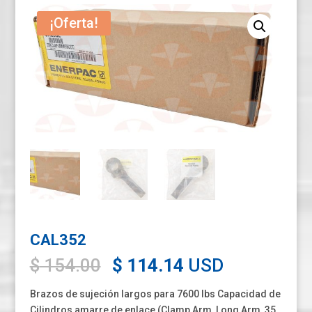
¡Oferta!
CAL352
Original
Current
$
154.00
$
114.14
USD
price
price
was:
is:
Brazos de sujeción largos para 7600 lbs Capacidad de
Cilindros amarre de enlace (Clamp Arm, Long Arm, 35