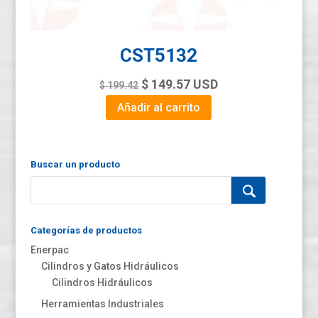
CST5132
Original
Current
$
149.57
USD
$
199.42
price
price
Añadir al carrito
was:
is:
$ 199.42.
$ 149.57.
Buscar un producto
Categorías de productos
Enerpac
Cilindros y Gatos Hidráulicos
Cilindros Hidráulicos
Herramientas Industriales