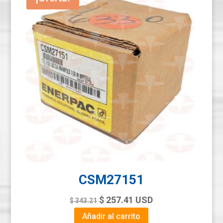
CSM27151
Original
Current
$
257.41
USD
$
343.21
price
price
Añadir al carrito