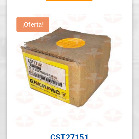
was:
is:
$ 343.21.
$ 257.41.
¡Oferta!
CST27151